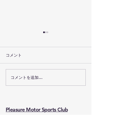
全日本選手権 パドック
暫定リストを修
配置図を公開
２０２６年ＪＡＦ
パドック配置図を公開しまし
カーナ選⼿権第６
コメント
た。当日は係員の指示に従っ
け⽬のジムカーナ決戦
てご入場ください。 出展企
JAPAN GYMKHAN
業様ブースエリア、キッチン
OKUIBUKI エ
コメントを追加…
カーエリアのAパドック見取
ストの修正依頼を
り図も同時に公開させていた
した。 暫定エン
だきましたのでご確認をお願
スト7月13日修正
いいたします。
Pleasure Motor Sports Club
InformationNo.6 パドック
配置図 Information No.7
Aパドックについて
TEL
0584-87-0687
/ FAX
0584-87-0688