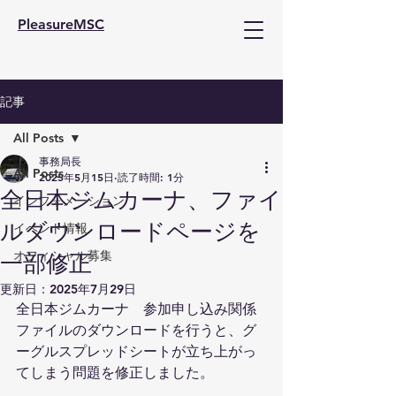
PleasureMSC
記事
All Posts
事務局長
All Posts
2025年5月15日
読了時間: 1分
全日本ジムカーナ、ファイ
インフォメーション
ルダウンロードページを
イベント情報
オフィシャル募集
一部修正
更新日：
2025年7月29日
全日本ジムカーナ　参加申し込み関係
ファイルのダウンロードを行うと、グ
ーグルスプレッドシートが立ち上がっ
てしまう問題を修正しました。